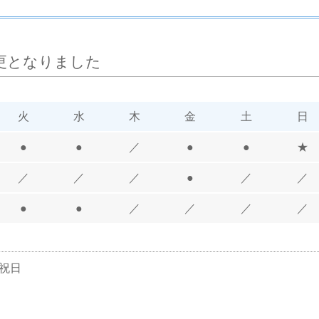
変更となりました
火
水
木
金
土
日
●
●
／
●
●
★
／
／
／
●
／
／
●
●
／
／
／
／
祝日